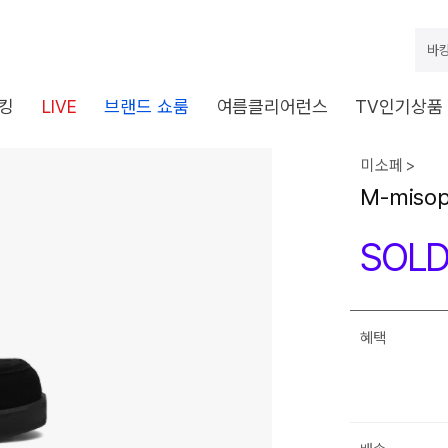
바캉
킹
LIVE
브랜드 쇼룸
여름클리어런스
TV인기상품
미소페 >
M-miso
SOLD
혜택