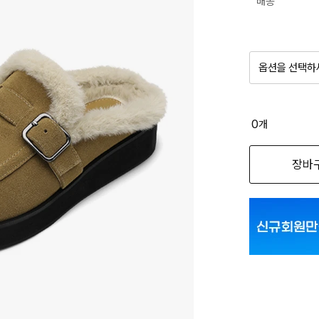
배송
옵션을 선택하
품절 제
0
개
옵션명을 
장바