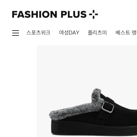
스포츠위크
여성DAY
플리츠미
베스트 랭