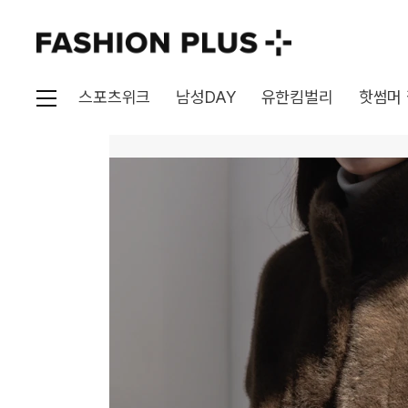
스포츠위크
남성DAY
유한킴벌리
핫썸머