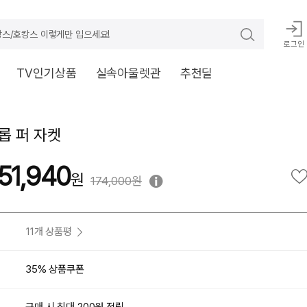
스/호캉스 이렇게만 입으세요!
로그인
TV인기상품
실속아울렛관
추천딜
롭 퍼 자켓
51,940
174,000원
11개 상품평
35% 상품쿠폰