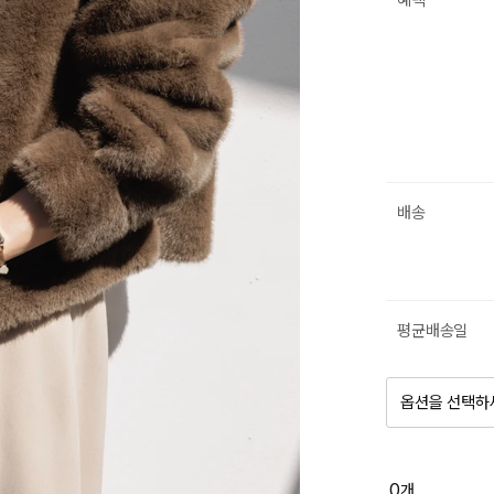
혜택
배송
평균배송일
옵션을 선택하
품절 제
0
개