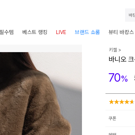
바캉
 필수템
베스트 랭킹
LIVE
브랜드 쇼룸
뷰티 바캉스
키첼 >
바니오 크
70
%
쿠폰