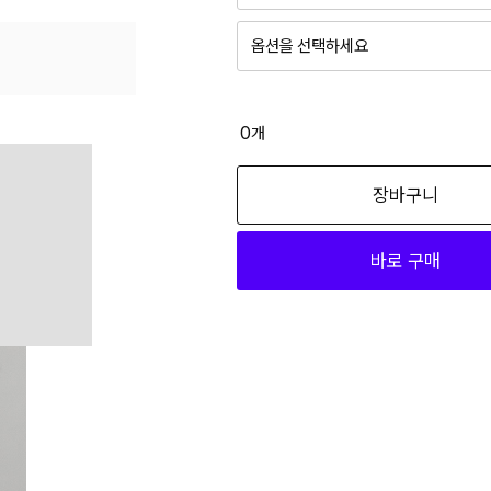
옵션을 선택하세요
베이지 FREE
51,940
0
개
브라운 FREE
장바구니
51,940
바로 구매
블랙 FREE
51,940
아이보리 FREE
51,940