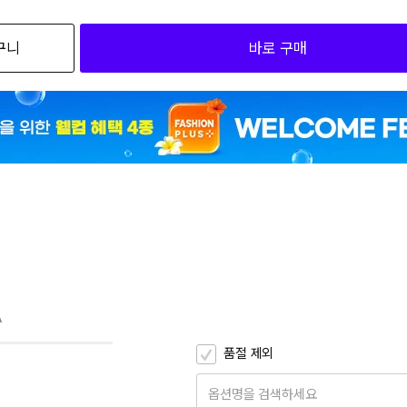
검색하세요
구니
바로 구매
5
5
5
5
E
A
품절 제외
옵션명을 검색하세요