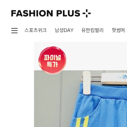
스포츠위크
남성DAY
유한킴벌리
핫썸머