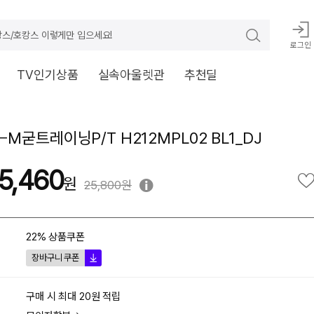
스/호캉스 이렇게만 입으세요!
로그인
TV인기상품
실속아울렛관
추천딜
M굳트레이닝P/T H212MPL02 BL1_DJ
5,460
25,800원
22% 상품쿠폰
장바구니 쿠폰
구매 시 최대 20원 적립