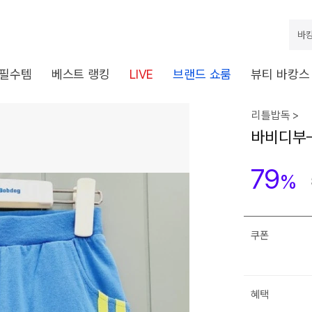
바캉
 필수템
베스트 랭킹
LIVE
브랜드 쇼룸
뷰티 바캉스
리틀밥독 >
바비디부ㅡ
79
%
쿠폰
혜택