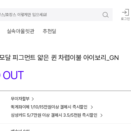
스/호캉스 이렇게만 입으세요!
로그인
실속아울렛관
추천딜
모달 피그먼트 얇은 퀸 차렵이불 아이보리_GN
 OUT
무이자할부
퀵계좌이체 1/10/15만원이상 결제시 즉시할인
삼성카드 5/7만원 이상 결제시 3.5/5천원 즉시할인