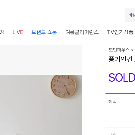
바캉
킹
LIVE
브랜드 쇼룸
여름클리어런스
TV인기상품
모던하우스 >
풍기인견 
SOLD
혜택