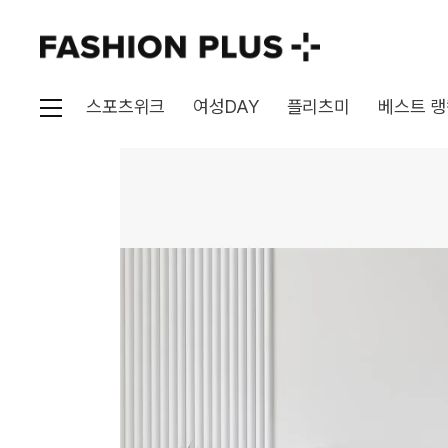
스포츠위크
여성DAY
플리츠미
베스트 랭