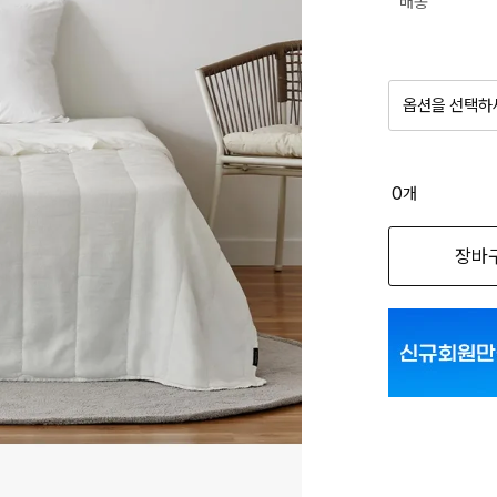
배송
옵션을 선택하
품절 제
0
개
옵션명을 
장바