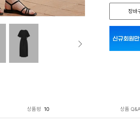
장바
BK 블랙 00F
GY 그레이 00
상품평
10
상품 Q&