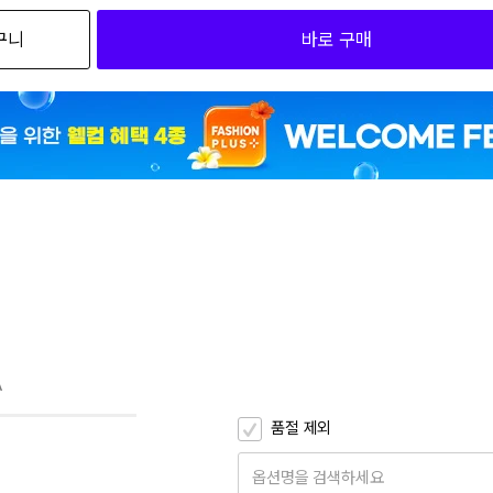
구니
바로 구매
2
2
F
A
품절 제외
옵션명을 검색하세요