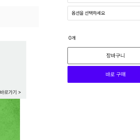
옵션을 선택하세요
BK 블랙 00F
20,810
0
개
GY 그레이 00F
장바구니
20,810
바로 구매