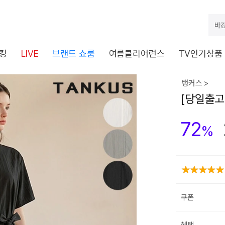
바캉
킹
LIVE
브랜드 쇼룸
여름클리어런스
TV인기상품
탱커스 >
[당일출고
72
%
쿠폰