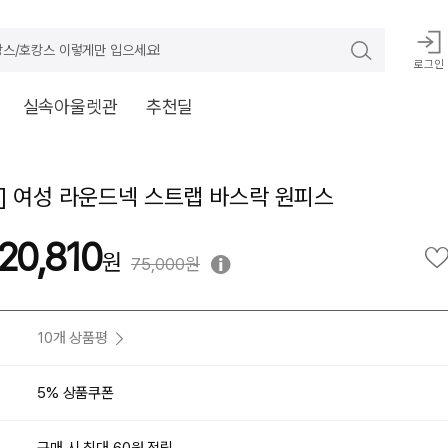
스/호캉스 이렇게만 입으세요!
로그인
실속아울렛관
추천딜
] 여성 라운드넥 스트랩 바스락 원피스
20,810
75,000원
10개 상품평
5% 상품쿠폰