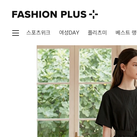
스포츠위크
여성DAY
플리츠미
베스트 랭