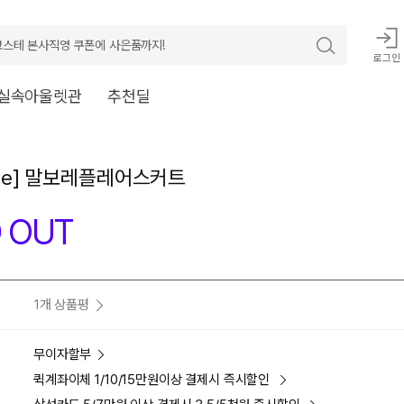
스테 본사직영 쿠폰에 사은품까지!
로그인
실속아울렛관
추천딜
ade] 말보레플레어스커트
 OUT
1개 상품평
무이자할부
퀵계좌이체 1/10/15만원이상 결제시 즉시할인