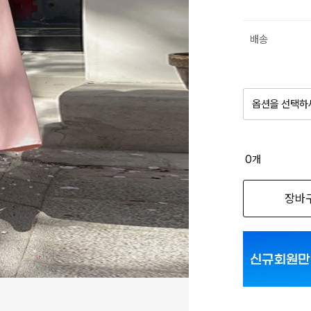
배송
옵션을 선택하
품절 제
0
개
옵션명을 
장바