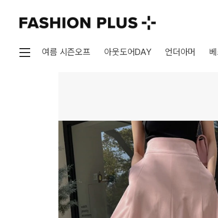
여름 시즌오프
아웃도어DAY
언더아머
베