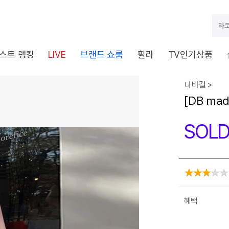
라코
스트 랭킹
LIVE
브랜드 쇼룸
휠라
TV인기상품
다바걸 >
[DB m
SOLD
혜택