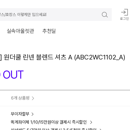
스/호캉스 이렇게만 입으세요!
로그인
실속아울렛관
추천딜
 원더쿨 린넨 블렌드 셔츠 A (ABC2WC1102_A)
 OUT
6개 상품평
무이자할부
퀵계좌이체 1/10/15만원이상 결제시 즉시할인