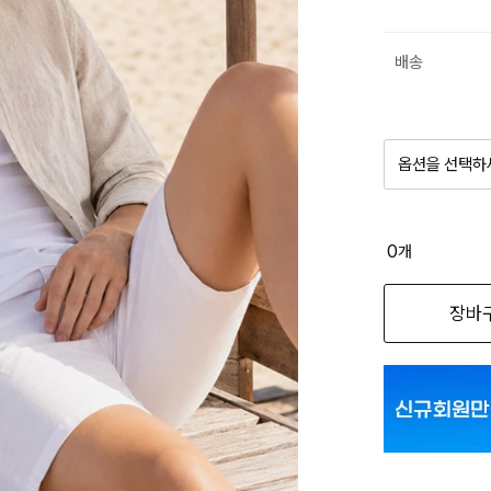
배송
옵션을 선택하
품절 제
0
개
옵션명을 
장바