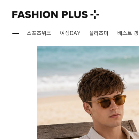
스포츠위크
여성DAY
플리츠미
베스트 랭