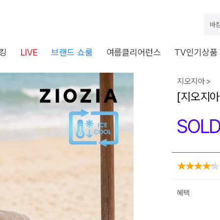
바캉
킹
LIVE
브랜드 쇼룸
여름클리어런스
TV인기상품
지오지아 >
[지오지아]
SOLD
혜택