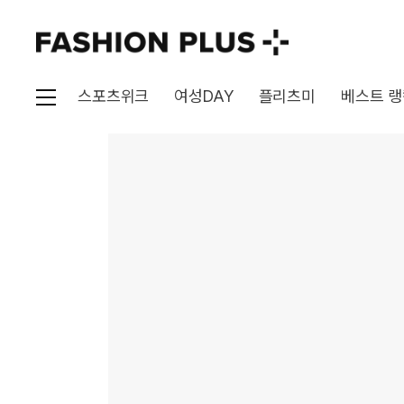
스포츠위크
여성DAY
플리츠미
베스트 랭