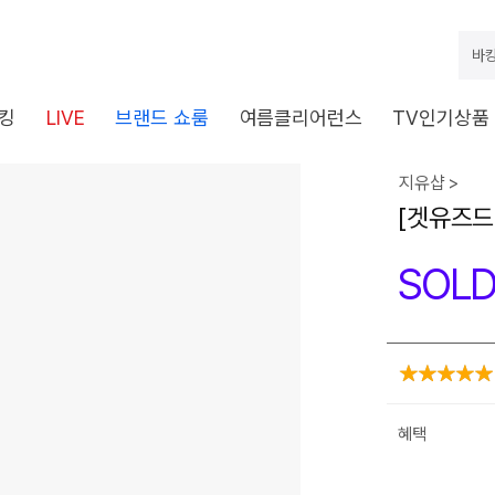
바캉
킹
LIVE
브랜드 쇼룸
여름클리어런스
TV인기상품
지유샵 >
[겟유즈드
SOLD
혜택