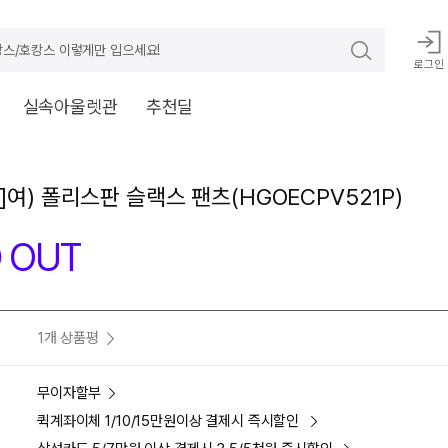
스/호캉스 이렇게만 입으세요!
로그인
실속아울렛관
추천딜
]여) 폴리스판 슬랙스 팬츠(HGOECPV521P)
 OUT
1개 상품평
무이자할부
퀵계좌이체 1/10/15만원이상 결제시 즉시할인