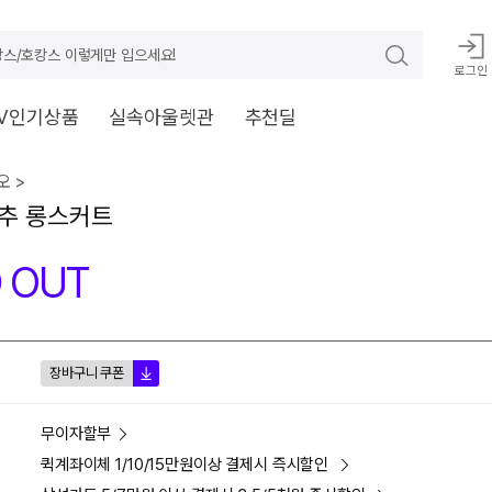
스/호캉스 이렇게만 입으세요!
로그인
V인기상품
실속아울렛관
추천딜
 >
추 롱스커트
 OUT
장바구니 쿠폰
무이자할부
퀵계좌이체 1/10/15만원이상 결제시 즉시할인