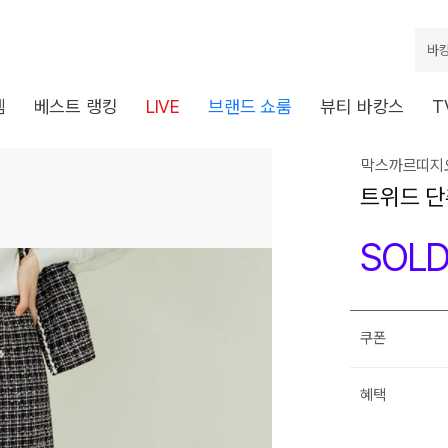
바캉
템
베스트 랭킹
LIVE
브랜드 쇼룸
뷰티 바캉스
T
막스까르띠지오
트위드 단
SOLD
쿠폰
혜택