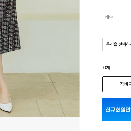
배송
옵션을 선택하
품절 제
0
개
옵션명을 
장바