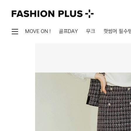
MOVE ON !
골프DAY
무크
핫썸머 필수