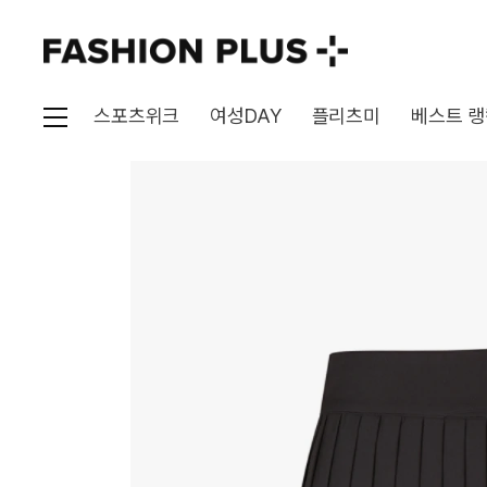
스포츠위크
여성DAY
플리츠미
베스트 랭