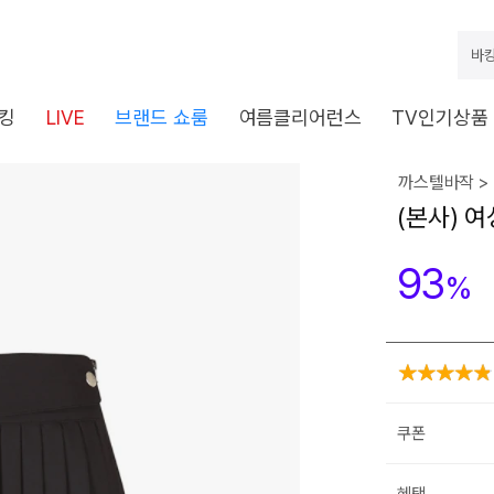
바캉
킹
LIVE
브랜드 쇼룸
여름클리어런스
TV인기상품
까스텔바작 >
(본사) 
93
%
쿠폰