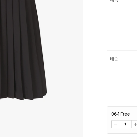
혜택
배송
064 Free