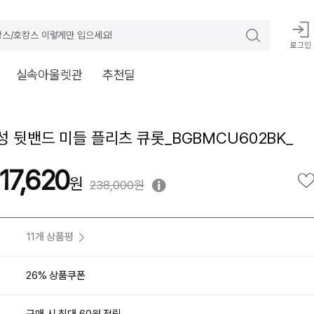
스/호캉스 이렇게만 입으세요!
로그인
실속아울렛관
추천딜
여성 뒷밴드 미들 플리츠 큐롯_BGBMCU602BK_
17,620
238,000원
11개 상품평
26% 상품쿠폰