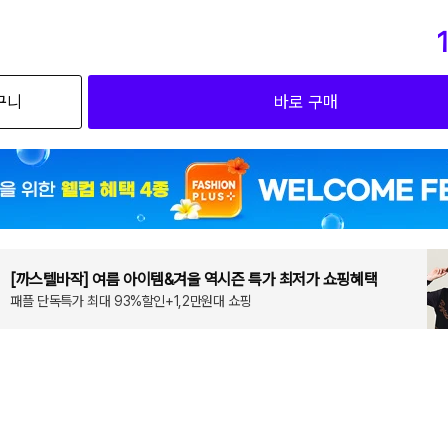
구니
바로 구매
[까스텔바작] 여름 아이템&겨울 역시즌 특가 최저가 쇼핑혜택
패플 단독특가 최대 93%할인+1,2만원대 쇼핑