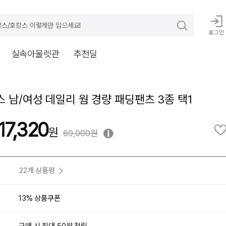
스/호캉스 이렇게만 입으세요!
로그인
실속아울렛관
추천딜
 남/여성 데일리 웜 경량 패딩팬츠 3종 택1
17,320
69,000원
22개 상품평
13% 상품쿠폰