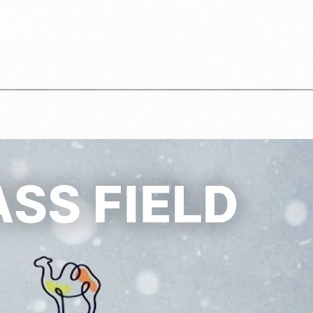
02_여성_블랙 
02_여성_블랙 
전체 다운로드
쇼핑 계속하기
장바구니 가기