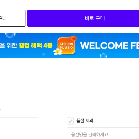
검색하세요
구니
바로 구매
 32
비 34
비 36
비 40
30
32
A
34
품절 제외
36
옵션명을 검색하세요
38