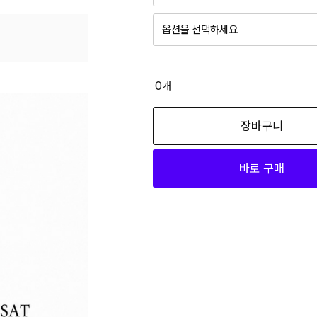
40
옵션을 선택하세요
32
01_남성_네이비 32
17,320
0
개
34
01_남성_네이비 34
36
장바구니
17,320
40
바로 구매
01_남성_네이비 36
비 26
17,320
비 27
01_남성_네이비 40
비 28
17,320
비 29
01_남성_블랙 30
17,320
비 30