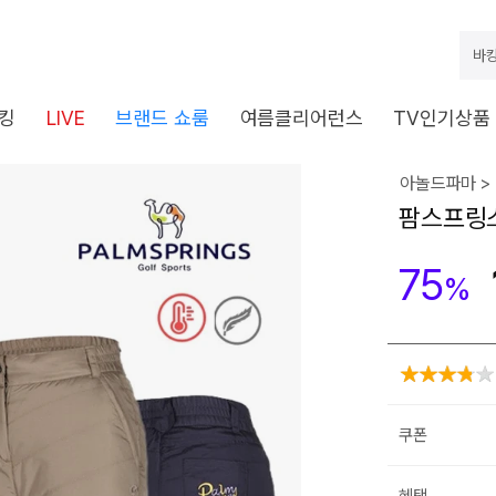
바캉
킹
LIVE
브랜드 쇼룸
여름클리어런스
TV인기상품
아놀드파마 >
팜스프링스
75
%
쿠폰