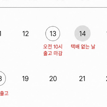
02_여성_네이
02_여성_모카
겼습니다.
장바구니 쿠폰
02_여성_모카
용 가능 쿠폰
02_여성_모카
한 상품이에요
02_여성_모카
은 어떠세요?
02_여성_모카
02_여성_블랙 
02_여성_블랙 
02_여성_블랙 
02_여성_블랙 