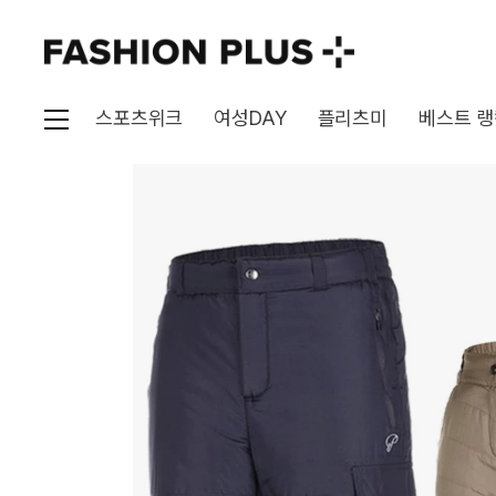
스포츠위크
여성DAY
플리츠미
베스트 랭