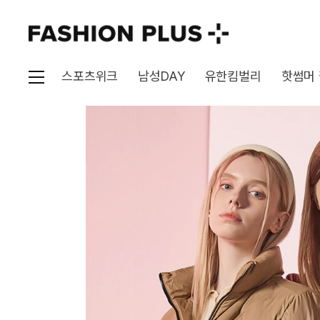
스포츠위크
남성DAY
유한킴벌리
핫썸머