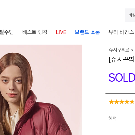
바캉
 필수템
베스트 랭킹
LIVE
브랜드 쇼룸
뷰티 바캉스
쥬시꾸띄르 >
[쥬시꾸띄
SOLD
혜택