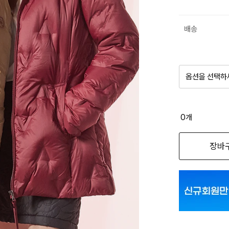
배송
옵션을 선택하
품절 제
0
개
옵션명을 
장바