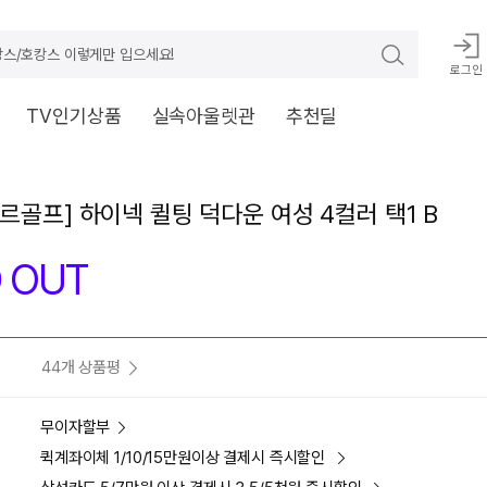
스/호캉스 이렇게만 입으세요!
로그인
TV인기상품
실속아울렛관
추천딜
르골프] 하이넥 퀼팅 덕다운 여성 4컬러 택1 B
 OUT
44개 상품평
무이자할부
퀵계좌이체 1/10/15만원이상 결제시 즉시할인