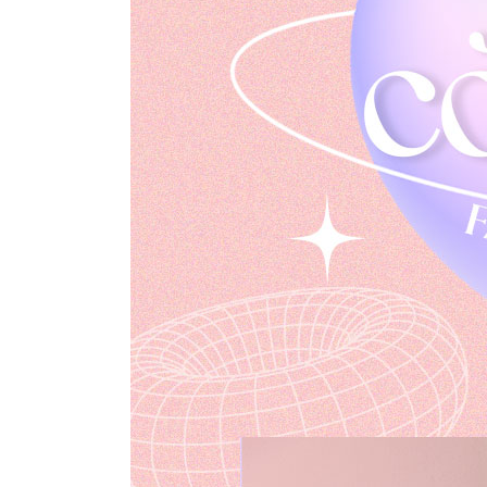
장바구니에 상품이 담
사
다른 고객들이 구매
쥬시꾸띄르, 이 상품