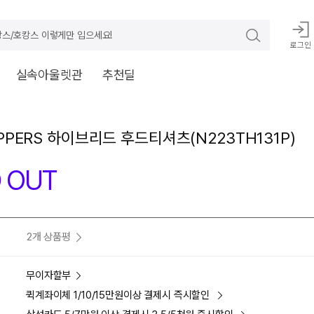
스/호캉스 이렇게만 입으세요!
로그인
실속아울렛관
추천딜
IPPERS 하이브리드 후드티셔츠(N223TH131P)
 OUT
2개 상품평
무이자할부
퀵계좌이체 1/10/15만원이상 결제시 즉시할인