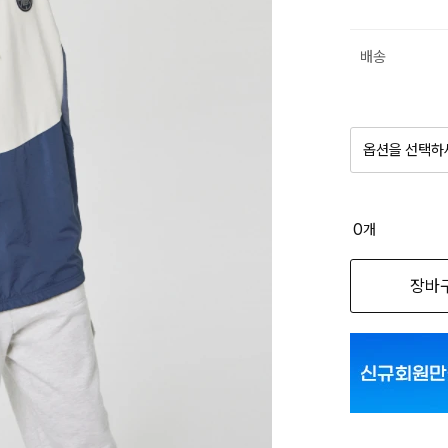
배송
옵션을 선택하
품절 제
0
개
옵션명을 
장바