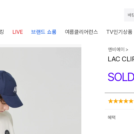
바캉
킹
LIVE
브랜드 쇼룸
여름클리어런스
TV인기상품
엔비에이 >
LAC CL
SOLD
혜택