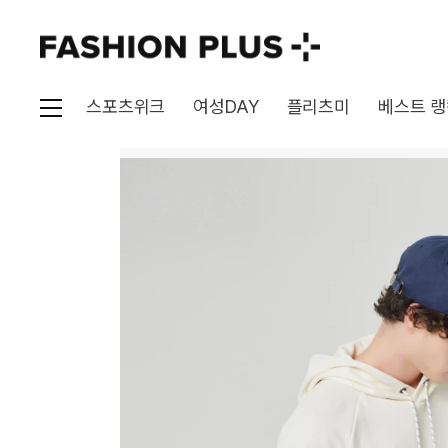
스포츠위크
여성DAY
플리츠미
베스트 랭