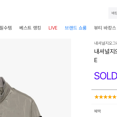
바캉
 필수템
베스트 랭킹
LIVE
브랜드 쇼룸
뷰티 바캉스
내셔널지오그래
내셔널지오
E
SOLD
혜택