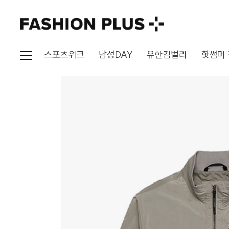
스포츠위크
남성DAY
유한킴벌리
핫썸머