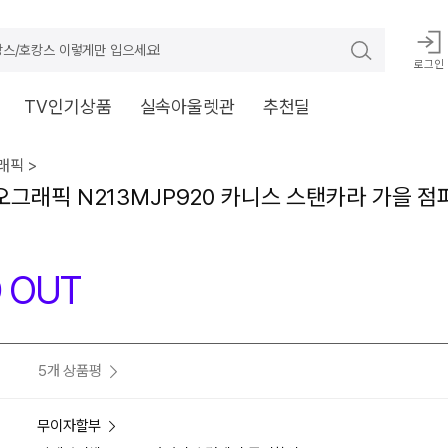
스/호캉스 이렇게만 입으세요!
로그인
TV인기상품
실속아울렛관
추천딜
픽 >
그래픽 N213MJP920 카니스 스탠카라 가을 점퍼
 OUT
5개 상품평
무이자할부