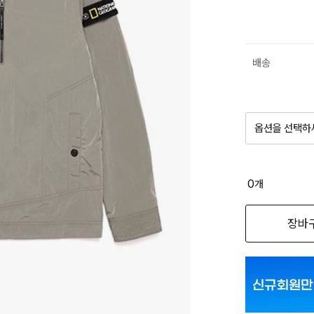
배송
옵션을 선택하
품절 제
0
개
옵션명을 
장바