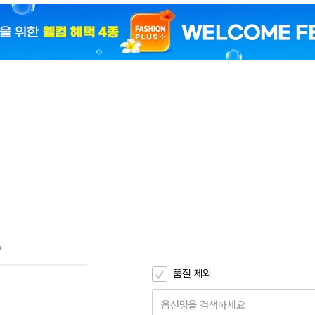
2
A
품절 제외
옵션명을 검색하세요