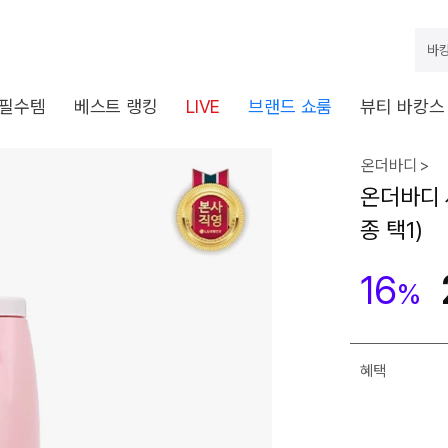
바캉
 필수템
베스트 랭킹
LIVE
브랜드 쇼룸
뷰티 바캉스
온더바디 >
온더바디 세
종 택1)
16
%
혜택