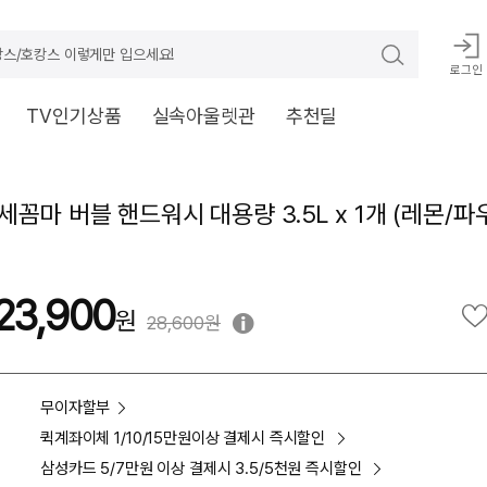
스/호캉스 이렇게만 입으세요!
로그인
TV인기상품
실속아울렛관
추천딜
꼼마 버블 핸드워시 대용량 3.5L x 1개 (레몬/파
23,900
28,600원
무이자할부
퀵계좌이체 1/10/15만원이상 결제시 즉시할인
삼성카드 5/7만원 이상 결제시 3.5/5천원 즉시할인