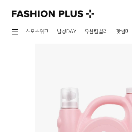
스포츠위크
남성DAY
유한킴벌리
핫썸머