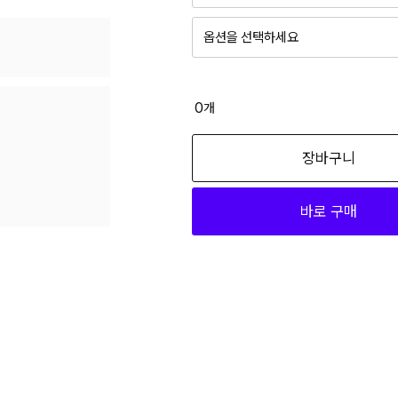
옵션을 선택하세요
레몬향 free
23,900
0
개
파우더향 free
장바구니
23,900
바로 구매