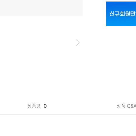
파우더향 free
상품평
0
상품 Q&