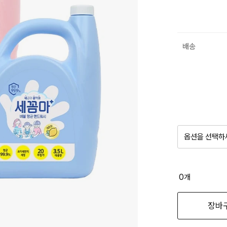
배송
옵션을 선택하
품절 제
0
개
옵션명을 
장바
레몬향 free