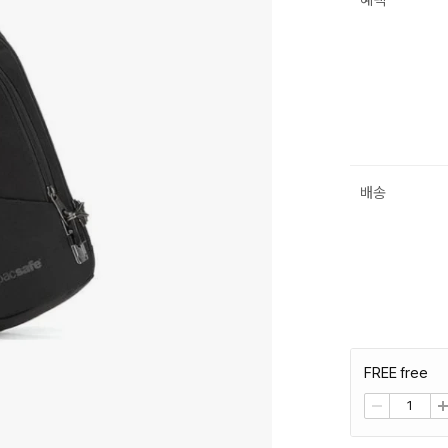
혜택
배송
FREE free