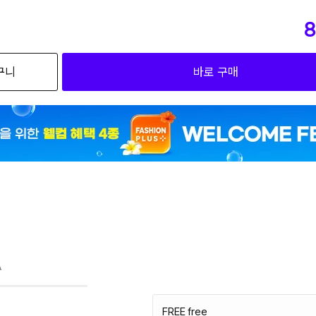
8
구니
바로 구매
A
FREE free