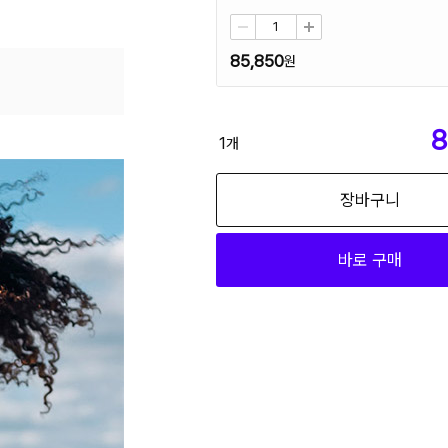
85,850
8
1
개
장바구니
바로 구매