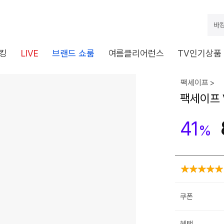
바캉
킹
LIVE
브랜드 쇼룸
여름클리어런스
TV인기상품
팩세이프 >
팩세이프 V
41
%
쿠폰