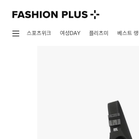
스포츠위크
여성DAY
플리츠미
베스트 랭