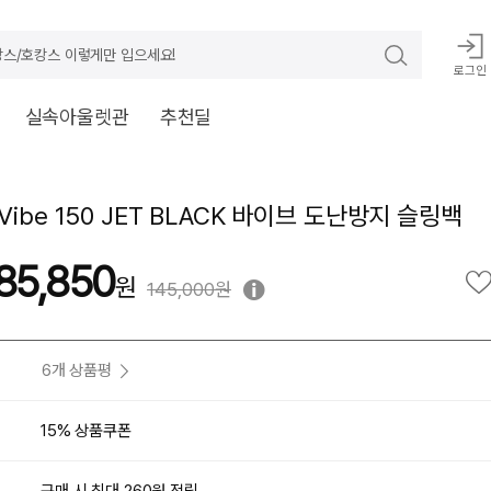
스/호캉스 이렇게만 입으세요!
로그인
실속아울렛관
추천딜
ibe 150 JET BLACK 바이브 도난방지 슬링백
85,850
145,000원
6개 상품평
15% 상품쿠폰