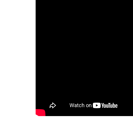
장바구니에 상품이 담
사
다른 고객들이 구매
르샤트라1802_뷰티,