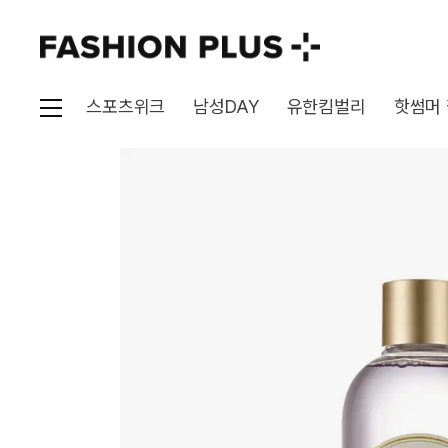
스포츠위크
남성DAY
유한킴벌리
핫썸머