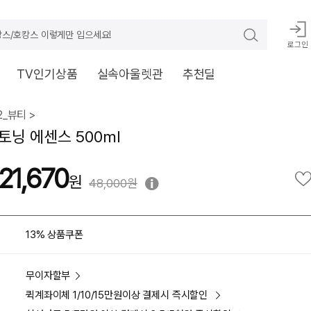
스/호캉스 이렇게만 입으세요!
로그인
TV인기상품
실속아울렛관
추천딜
_뷰티 >
토닝 에센스 500ml
21,670
48,000원
13% 상품쿠폰
무이자할부
퀵계좌이체 1/10/15만원이상 결제시 즉시할인