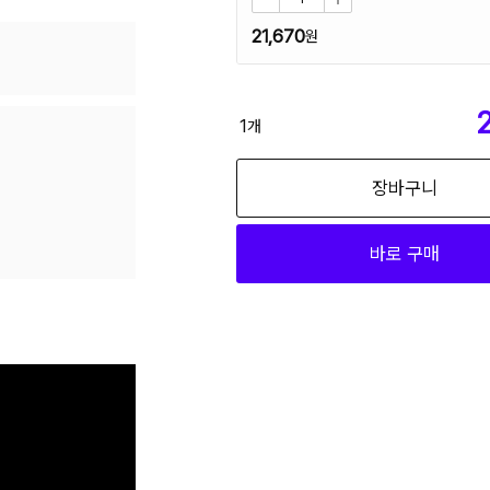
21,670
2
1
개
장바구니
바로 구매