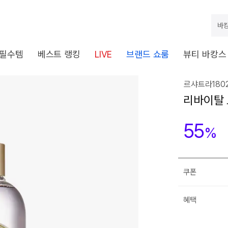
바캉
 필수템
베스트 랭킹
LIVE
브랜드 쇼룸
뷰티 바캉스
르샤트라1802
리바이탈 
55
%
쿠폰
혜택