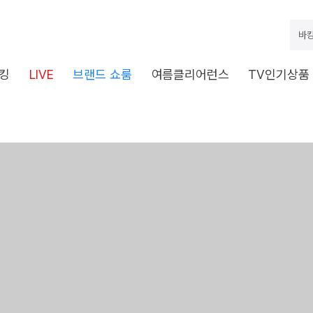
바캉
킹
LIVE
브랜드 쇼룸
여름클리어런스
TV인기상품