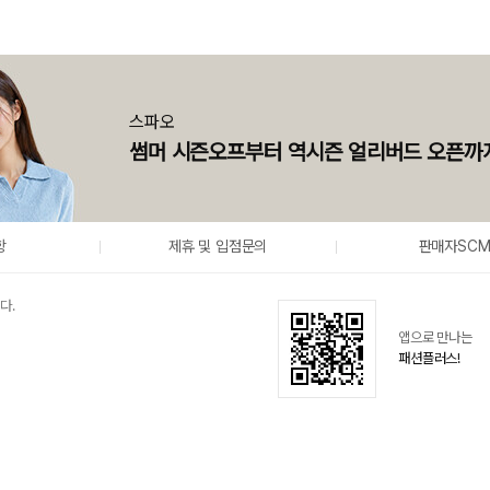
스파오
썸머 시즌오프부터 역시즌 얼리버드 오픈까
항
제휴 및 입점문의
판매자SC
다.
앱으로 만나는
패션플러스!