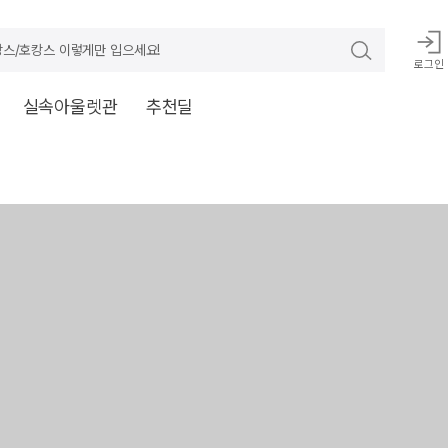
스/호캉스 이렇게만 입으세요!
로그인
실속아울렛관
추천딜