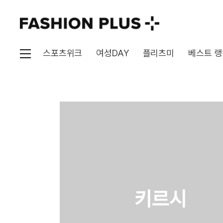
스포츠위크
여성DAY
플리츠미
베스트 랭
키르시