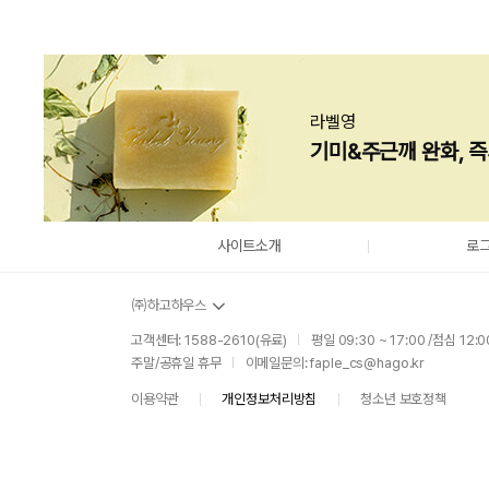
라벨영
기미&주근깨 완화, 
사이트소개
로
㈜하고하우스
고객센터: 1588-2610(유료)
평일 09:30 ~ 17:00 /점심 12:0
|
주말/공휴일 휴무
이메일문의:
faple_cs@hago.kr
|
사업자 정보확인
이용약관
개인정보처리방침
청소년 보호정책
|