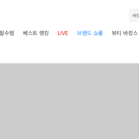
바캉
 필수템
베스트 랭킹
LIVE
브랜드 쇼룸
뷰티 바캉스