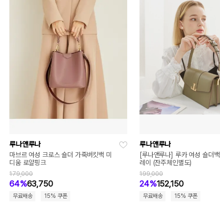
루나앤루나
루나앤루나
마브르 여성 크로스 숄더 가죽버킷백 미
[루나앤루나] 루카 여성 숄더
디움 로얄핑크
레이 (잔주체인별도)
179,000
199,000
64%
63,750
24%
152,150
무료배송
15% 쿠폰
무료배송
15% 쿠폰