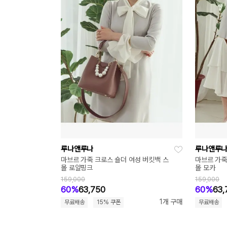
루나앤루나
루나앤루
 버킷백 모카
마브르 가죽 크로스 숄더 여성 버킷백 스
마브르 가죽
몰 로얄핑크
몰 모카
159,000
159,000
60%
63,750
60%
63,
1개 구매
무료배송
15% 쿠폰
무료배송