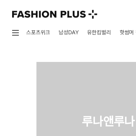
스포츠위크
남성DAY
유한킴벌리
핫썸머
루나앤루나