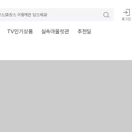
스/호캉스 이렇게만 입으세요!
로그인
TV인기상품
실속아울렛관
추천딜