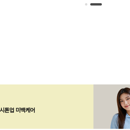
즉시톤업 미백케어