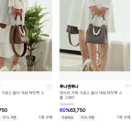
나
루나앤루나
 크로스 숄더 여성 버킷백 스
마브르 가죽 크로스 숄더 여성 버킷백 스
몰 그레이
159,000
750
60%
63,750
1개 구매
1개 구매
15% 쿠폰
무료배송
15% 쿠폰