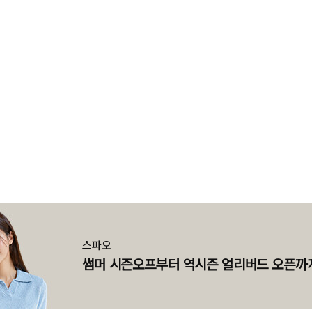
스파오
썸머 시즌오프부터 역시즌 얼리버드 오픈까