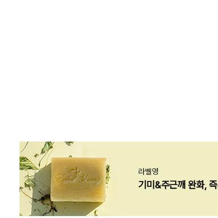
카테고리
브랜드
가격
상세옵션
라벨영
기미&주근깨 완화, 