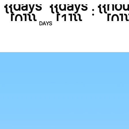
{{days
{{days
{{hou
:
[0]}}
[1]}}
[0]}
DAYS