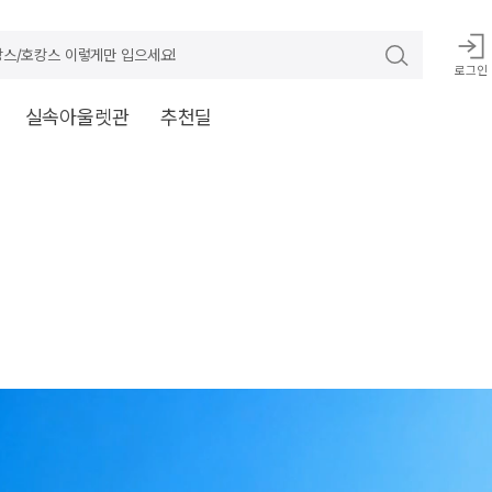
스/호캉스 이렇게만 입으세요!
로그인
실속아울렛관
추천딜