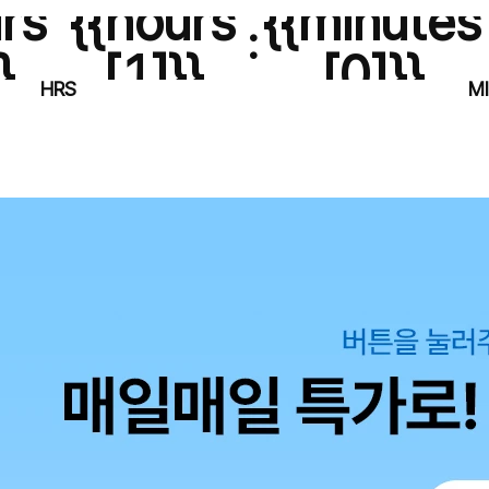
rs
{{hours
{{minutes
:
}
[1]}}
[0]}}
HRS
M