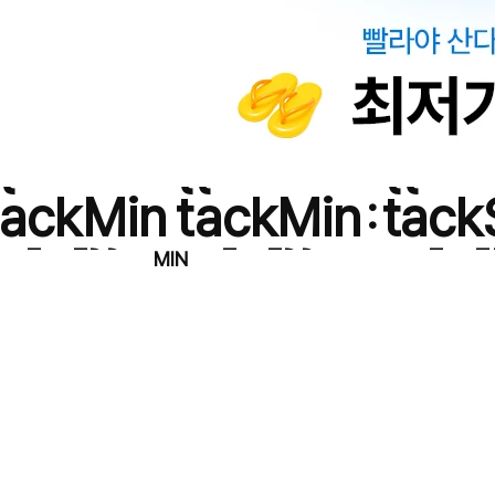
{{timeAt
{{timeAt
{{ti
tackMin
tackMin
tack
:
[0]}}
[1]}}
[0]
MIN