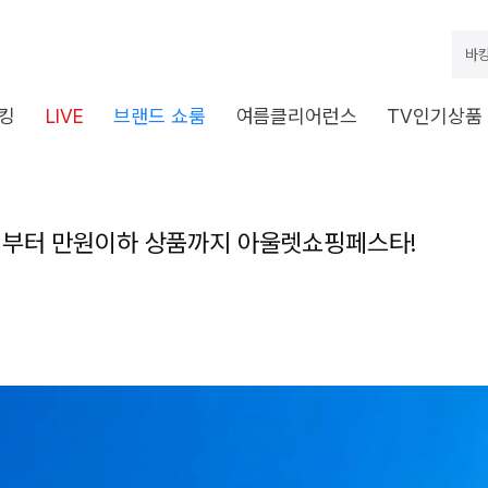
바캉
킹
LIVE
브랜드 쇼룸
여름클리어런스
TV인기상품
+1부터 만원이하 상품까지 아울렛쇼핑페스타!