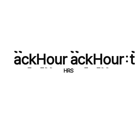
{{timeAtt
{{timeAtt
ackHour
ackHour
:
[0]}}
[1]}}
HRS