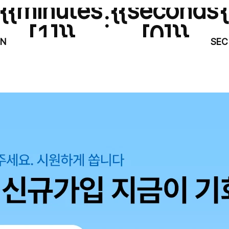
{{minutes
{{seconds
:
[1]}}
[0]}}
IN
SEC