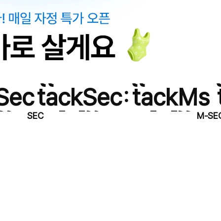
meAt
{{timeAt
{{timeAt
Sec
tackSec
tackMs
:
}}
[1]}}
[0]}}
SEC
M-SE