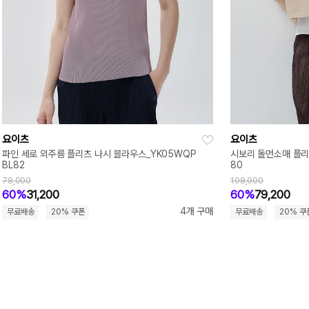
요이츠
요이츠
파인 세로 외주름 플리츠 나시 블라우스_YK05WQP
시보리 돌먼소매 플리
BL82
80
78,000
198,000
60%
31,200
60%
79,200
4개 구매
무료배송
20% 쿠폰
무료배송
20% 쿠