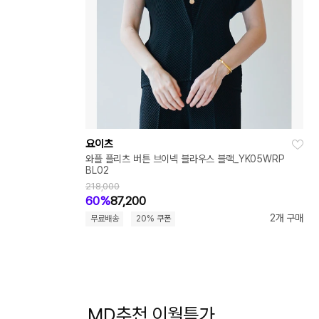
요이츠
와플 플리츠 버튼 브이넥 블라우스 블랙_YK05WRP
BL02
218,000
60%
87,200
2개 구매
무료배송
20% 쿠폰
MD추천 이월특가