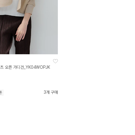
츠 오픈 가디건_YK04WOPJK
3개 구매
폰