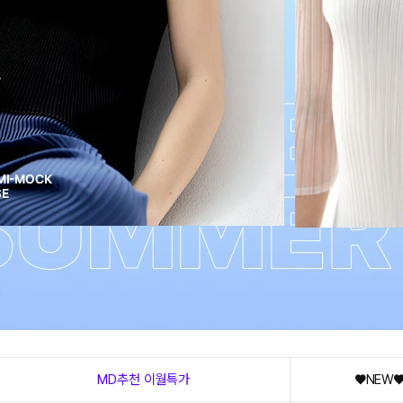
MD추천 이월특가
♥NEW♥