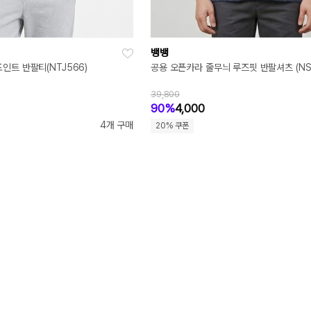
뱅뱅
인트 반팔티(NTJ566)
공용 오픈카라 줄무늬 루즈핏 반팔셔츠 (NSH
39,800
90%
4,000
4개 구매
20% 쿠폰