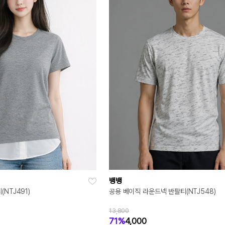
뱅뱅
NTJ491)
공용 베이직 라운드넥 반팔티(NTJ548)
13,800
71%
4,000