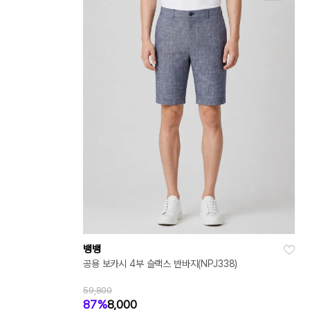
뱅뱅
공용 보카시 4부 슬랙스 반바지(NPJ338)
59,800
87%
8,000