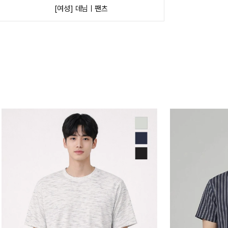
[여성] 데님ㅣ팬츠