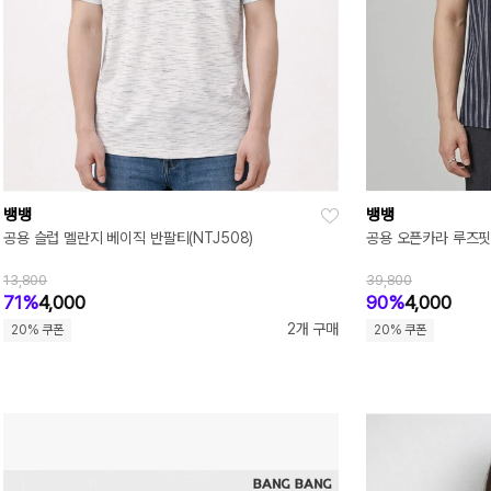
뱅뱅
뱅뱅
공용 슬럽 멜란지 베이직 반팔티(NTJ508)
공용 오픈카라 루즈핏 
13,800
39,800
71%
4,000
90%
4,000
2개 구매
20% 쿠폰
20% 쿠폰