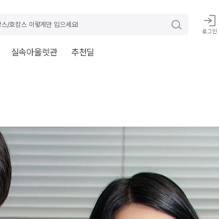
스/호캉스 이렇게만 입으세요!
로그인
실속아울렛관
추천딜