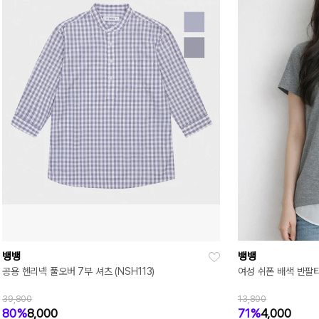
뱅뱅
뱅뱅
공용 헨리넥 풀오버 7부 셔츠 (NSH113)
여성 쉬폰 배색 반팔티(
39,800
13,800
80%
8,000
71%
4,000