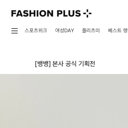
스포츠위크
여성DAY
플리츠미
베스트 랭
[뱅뱅] 본사 공식 기획전