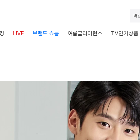
바캉
킹
LIVE
브랜드 쇼룸
여름클리어런스
TV인기상품