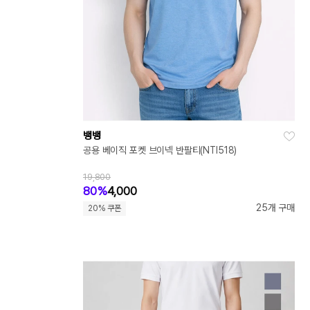
뱅뱅
공용 베이직 포켓 브이넥 반팔티(NTI518)
19,800
80%
4,000
25개 구매
20% 쿠폰