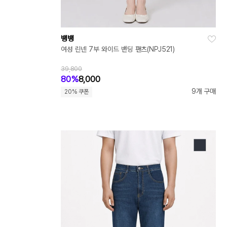
뱅뱅
여성 린넨 7부 와이드 밴딩 팬츠(NPJ521)
39,800
80%
8,000
9개 구매
20% 쿠폰