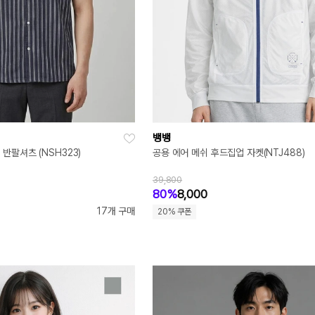
뱅뱅
반팔셔츠 (NSH323)
공용 에어 메쉬 후드집업 자켓(NTJ488)
39,800
80%
8,000
17개 구매
20% 쿠폰