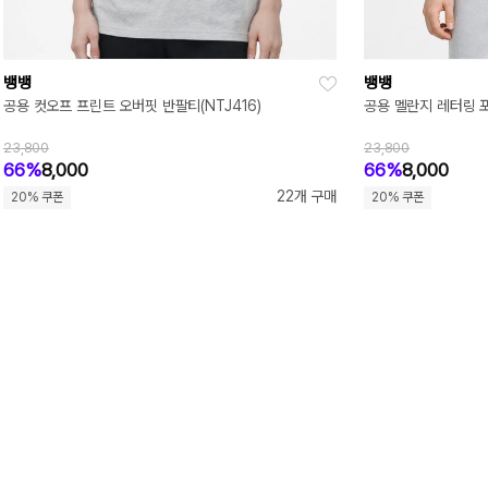
뱅뱅
뱅뱅
공용 컷오프 프린트 오버핏 반팔티(NTJ416)
공용 멜란지 레터링 포
23,800
23,800
66%
8,000
66%
8,000
22개 구매
20% 쿠폰
20% 쿠폰