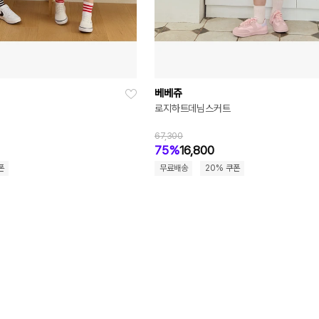
베베쥬
로지하트데님스커트
67,300
75%
16,800
폰
무료배송
20% 쿠폰