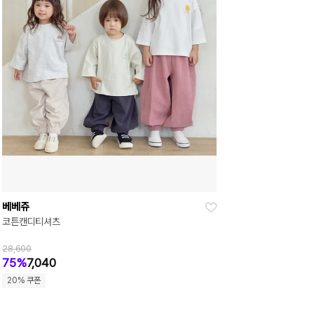
베베쥬
코튼캔디티셔츠
28,600
75%
7,040
20% 쿠폰