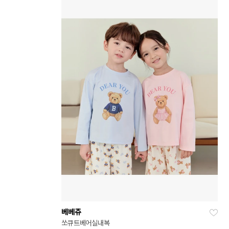
베베쥬
쏘큐트베어실내복