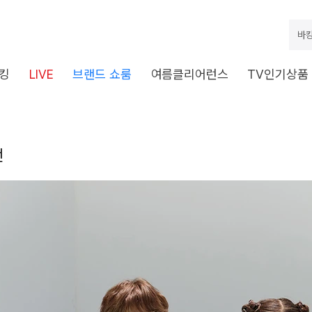
바캉
킹
LIVE
브랜드 쇼룸
여름클리어런스
TV인기상품
전