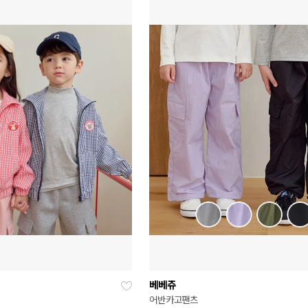
베베쥬
어반카고팬츠