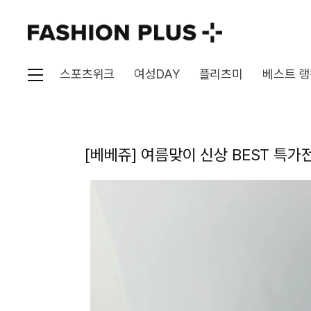
스포츠위크
여성DAY
플리츠미
베스트 랭
[베베쥬] 여름맞이 신상 BEST 특가