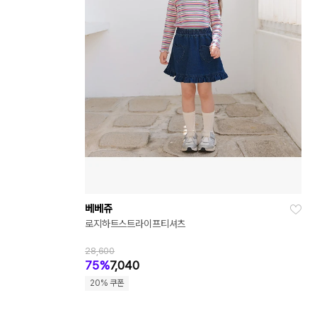
베베쥬
로지하트스트라이프티셔츠
28,600
75%
7,040
20% 쿠폰