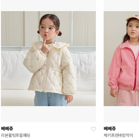
베베쥬
베베쥬
리본퀼팅프릴패딩
체키프렌바람막이