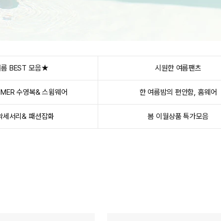
름 BEST 모음★
시원한 여름팬츠
MMER 수영복& 스윔웨어
한 여름밤의 편안함, 홈웨어
악세서리& 패션잡화
봄 이월상품 특가모음