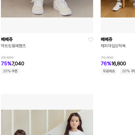
베베쥬
베베쥬
하트링몸페팬츠
해피마일상하복
28,600
70,400
75%
7,040
76%
16,800
20% 쿠폰
무료배송
20% 쿠