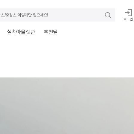
스/호캉스 이렇게만 입으세요!
로그인
실속아울렛관
추천딜