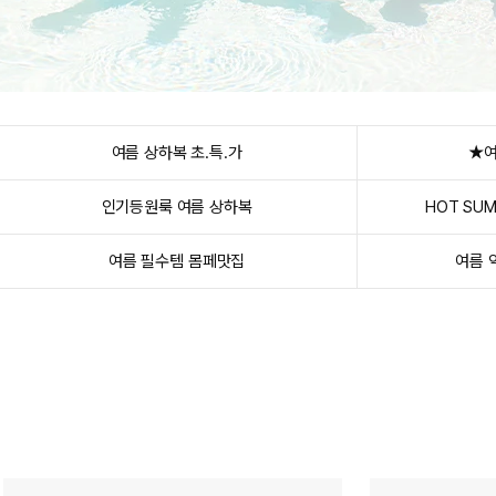
여름 상하복 초.특.가
★여
인기등원룩 여름 상하복
HOT SU
여름 필수템 몸페맛집
여름 