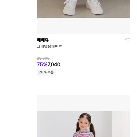
베베쥬
그레텔몸페팬츠
28,600
75%
7,040
20% 쿠폰