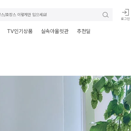
스/호캉스 이렇게만 입으세요!
로그인
TV인기상품
실속아울렛관
추천딜