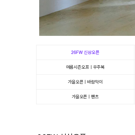
26FW 신상오픈
여름시즌오프ㅣ우주복
가을오픈ㅣ바람막이
가을오픈ㅣ팬츠