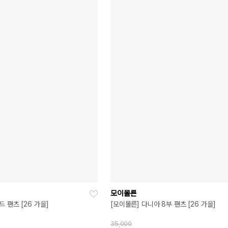
모이몰른
 팬츠 [26 가을]
[모이몰른] 다니아 8부 팬츠 [26 가을]
35,000