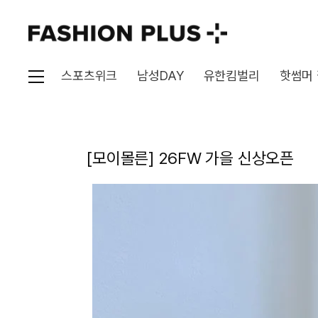
스포츠위크
남성DAY
유한킴벌리
핫썸머
[모이몰른] 26FW 가을 신상오픈