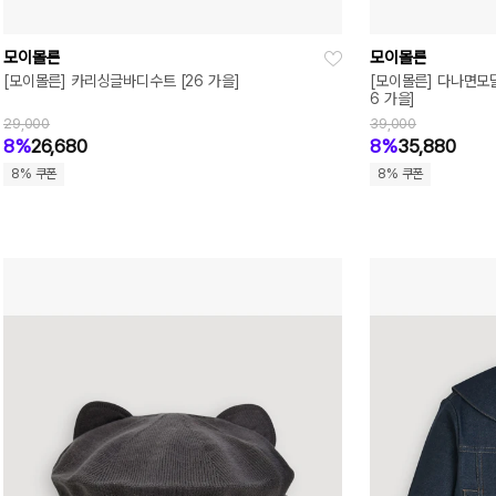
모이몰른
모이몰른
[모이몰른] 카리싱글바디수트 [26 가을]
[모이몰른] 다나면모
6 가을]
29,000
39,000
8%
26,680
8%
35,880
8% 쿠폰
8% 쿠폰