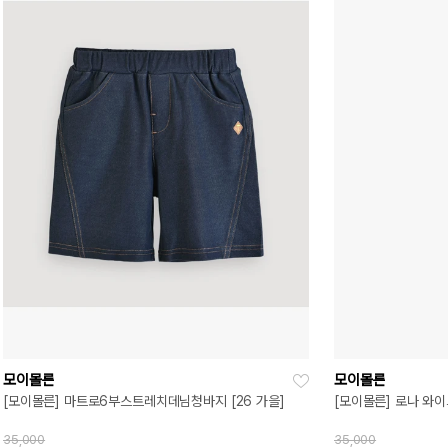
모이몰른
모이몰른
[모이몰른] 마트로6부스트레치데님청바지 [26 가을]
[모이몰른] 로나 와이드
35,000
35,000