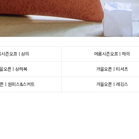
름시즌오프ㅣ상의
여름시즌오프ㅣ하의
을오픈ㅣ상하복
가을오픈ㅣ티셔츠
픈ㅣ원피스&스커트
가을오픈ㅣ레깅스