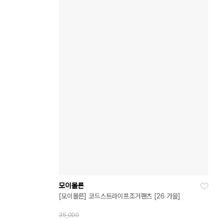
모이몰른
[모이몰른] 코드스트라이프조거팬츠 [26 가을]
35,000