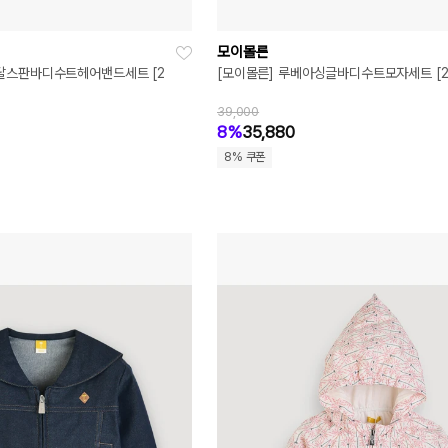
모이몰른
달스판바디수트헤어밴드세트 [2
[모이몰른] 루베아싱글바디수트모자세트 [2
39,000
8%
35,880
8% 쿠폰