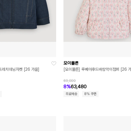
모이몰른
트레치데님자켓 [26 가을]
[모이몰른] 루베아후드바람막이점퍼 [26 가
69,000
8%
63,480
무료배송
8% 쿠폰