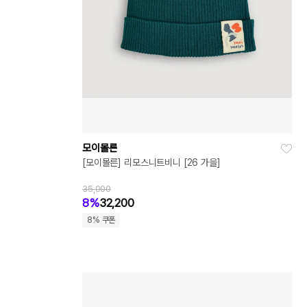
모이몰른
[모이몰른] 리모스니트비니 [26 가을]
35,000
8%
32,200
8% 쿠폰