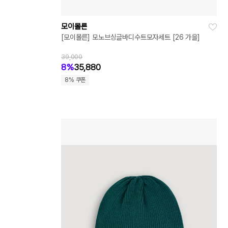
모이몰른
[모이몰른] 모노브싱글바디수트모자세트 [26 가을]
39,000
8%
35,880
8% 쿠폰