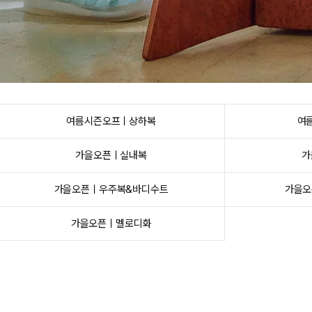
여름시즌오프ㅣ상하복
여
가을오픈ㅣ실내복
가
가을오픈ㅣ우주복&바디수트
가을오
가을오픈ㅣ멜로디화