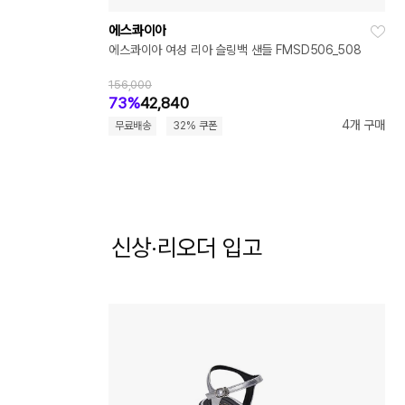
에스콰이아
에스콰이아 여성 리아 슬링백 샌들 FMSD506_508
156,000
73%
42,840
4개 구매
무료배송
32% 쿠폰
신상·리오더 입고