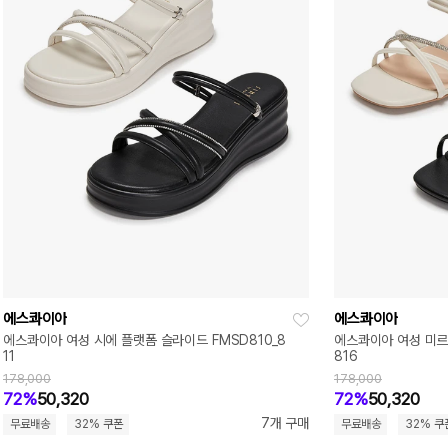
에스콰이아
에스콰이아
에스콰이아 여성 시에 플랫폼 슬라이드 FMSD810_8
에스콰이아 여성 미르 
11
816
178,000
178,000
72%
50,320
72%
50,320
7개 구매
무료배송
32% 쿠폰
무료배송
32% 쿠