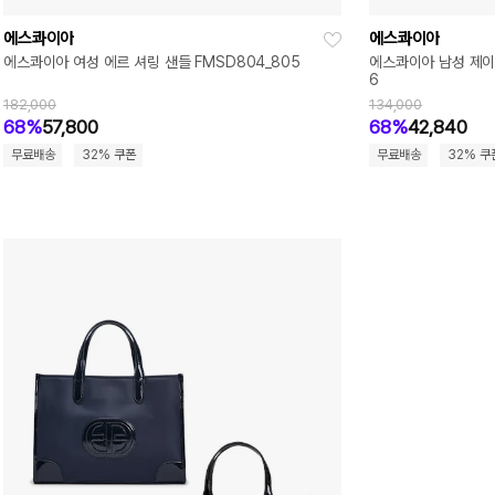
에스콰이아
에스콰이아
에스콰이아 여성 에르 셔링 샌들 FMSD804_805
에스콰이아 남성 제이드
6
182,000
134,000
68%
57,800
68%
42,840
무료배송
32% 쿠폰
무료배송
32% 쿠