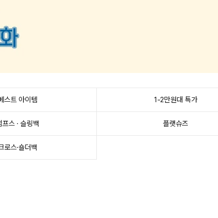
베스트 아이템
1-2만원대 특가
펌프스 · 슬링백
플랫슈즈
크로스·숄더백