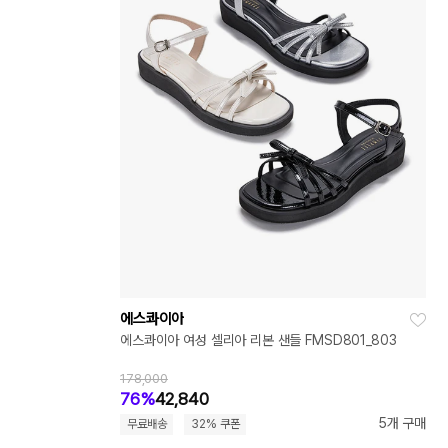
에스콰이아
에스콰이아 여성 셀리아 리본 샌들 FMSD801_803
178,000
76%
42,840
5개 구매
무료배송
32% 쿠폰