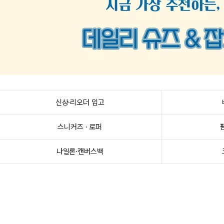
신상·리오더 입고
스니커즈 · 로퍼
나일론·캔버스백