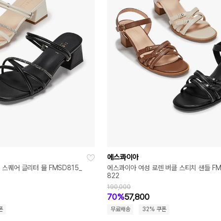
에스콰이아
스퀘어 글리터 뮬 FMSD815_
에스콰이아 여성 로렌 버클 스티치 샌들 FM
822
190,000
70%
57,800
폰
무료배송
32% 쿠폰