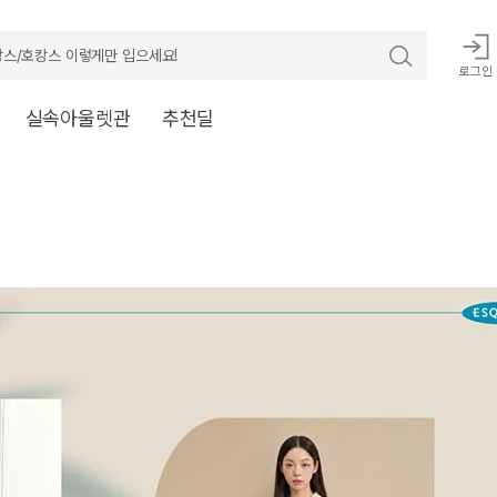
스/호캉스 이렇게만 입으세요!
로그인
실속아울렛관
추천딜