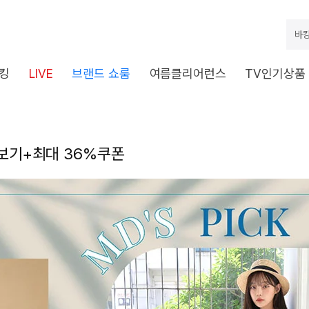
바캉
킹
LIVE
브랜드 쇼룸
여름클리어런스
TV인기상품
나보기+최대 36%쿠폰