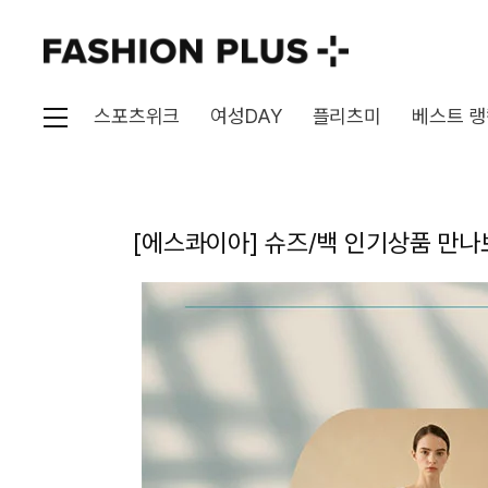
스포츠위크
여성DAY
플리츠미
베스트 랭
[에스콰이아] 슈즈/백 인기상품 만