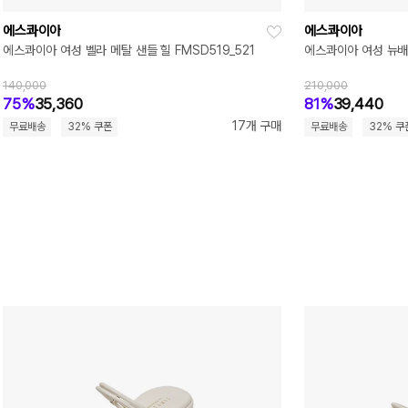
에스콰이아
에스콰이아
에스콰이아 여성 벨라 메탈 샌들 힐 FMSD519_521
에스콰이아 여성 뉴배럴
140,000
210,000
75%
35,360
81%
39,440
17개 구매
무료배송
32% 쿠폰
무료배송
32% 쿠