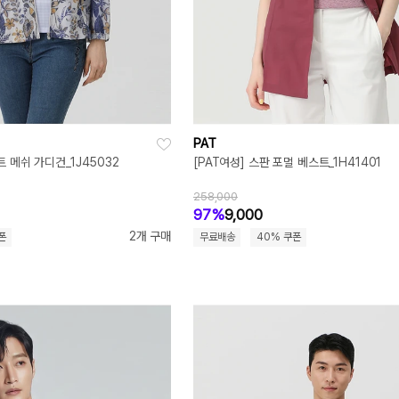
PAT
트 메쉬 가디건_1J45032
[PAT여성] 스판 포멀 베스트_1H41401
258,000
97%
9,000
2개 구매
폰
무료배송
40% 쿠폰