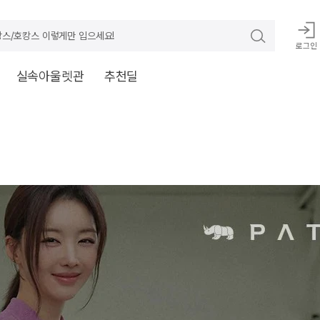
스/호캉스 이렇게만 입으세요!
로그인
실속아울렛관
추천딜