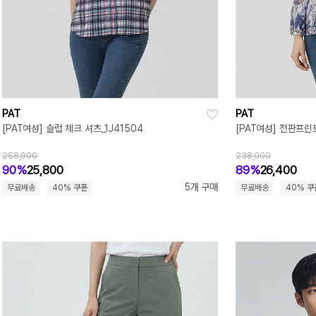
PAT
PAT
[PAT여성] 슬럽 체크 셔츠_1J41504
[PAT여성] 전판프린
258,000
238,000
90%
25,800
89%
26,400
5개 구매
무료배송
40% 쿠폰
무료배송
40% 쿠