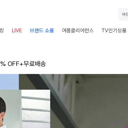
바캉
킹
LIVE
브랜드 쇼룸
여름클리어런스
TV인기상품
~92% OFF+무료배송