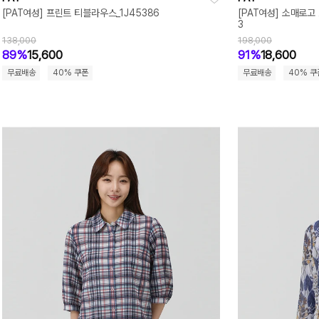
[PAT여성] 프린트 티블라우스_1J45386
[PAT여성] 소매로고
3
138,000
198,000
89%
15,600
91%
18,600
무료배송
40% 쿠폰
무료배송
40% 쿠