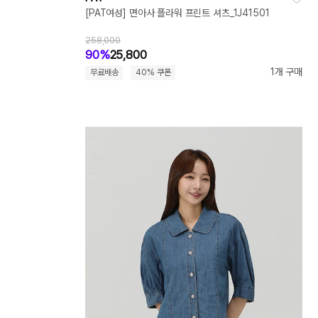
[PAT여성] 면아사 플라워 프린트 셔츠_1J41501
258,000
90%
25,800
1개 구매
무료배송
40% 쿠폰