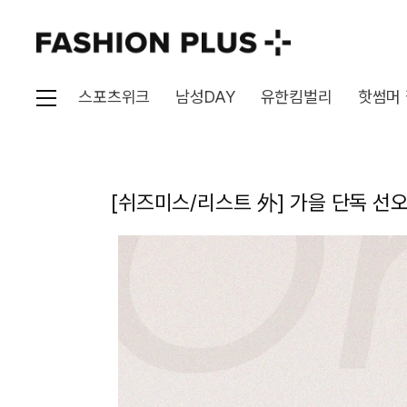
스포츠위크
남성DAY
유한킴벌리
핫썸머
[쉬즈미스/리스트 外] 가을 단독 선