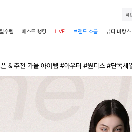
바캉
 필수템
베스트 랭킹
LIVE
브랜드 쇼룸
뷰티 바캉스
오픈 & 추천 가을 아이템 #아우터 #원피스 #단독세