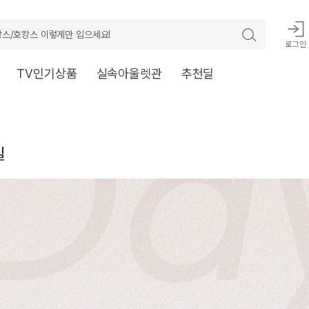
스/호캉스 이렇게만 입으세요!
로그인
TV인기상품
실속아울렛관
추천딜
일